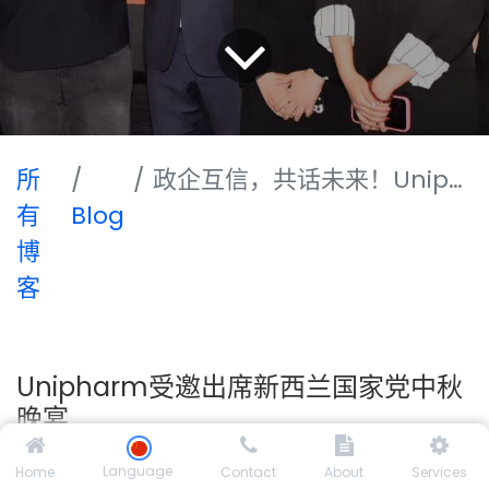
所
政企互信，共话未来！Unipharm受邀出席新西兰国家党中秋晚宴
有
Blog
博
客
Unipharm受邀出席新西兰国家党中秋
晚宴
Language
Home
Contact
About
Services
10月11日，新西兰国家党（New Zealand National Party）举办